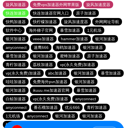
旋风加速器
免费vps加速器外网苹果版
旋风加速度器
快连加速器
快连加速器官网入口
原子加速器
快鸭加速器
快柠檬加速器
旋风加速度器
外网网址导航
软件中心
海外梯子官网
暴雪加速器
1元机场
银河加速器
veee加速器
hammer加速器
银河加速器
anyconnect
速鹰666
海鸥加速器
银河加速器
暴雪加速器
银河加速器
蜜蜂加速器
原子加速器
青柠加速器
荔枝加速器
vp(永久免费)加速器
vp(永久免费)加速器
abc加速器
银河加速器
暴雪加速器
哇哇加速器
免费海外pvn加速器
银河加速器
银河加速器
ikuuu.me加速器官网
暴雪加速器
白鲸加速器
vp(永久免费)加速器
anyconnect
anyconnect
番石榴加速器
优云666
青柠加速器
1元机场
anyconnect
银河加速器
银河加速器
银河加速器
纵云梯加速器