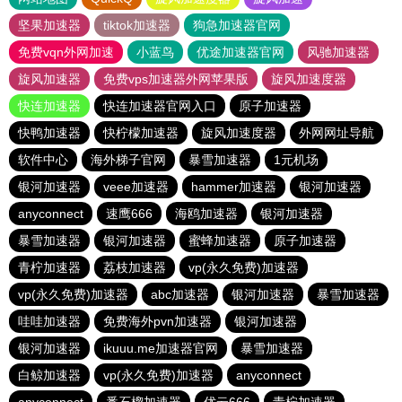
坚果加速器
tiktok加速器
狗急加速器官网
免费vqn外网加速
小蓝鸟
优途加速器官网
风驰加速器
旋风加速器
免费vps加速器外网苹果版
旋风加速度器
快连加速器
快连加速器官网入口
原子加速器
快鸭加速器
快柠檬加速器
旋风加速度器
外网网址导航
软件中心
海外梯子官网
暴雪加速器
1元机场
银河加速器
veee加速器
hammer加速器
银河加速器
anyconnect
速鹰666
海鸥加速器
银河加速器
暴雪加速器
银河加速器
蜜蜂加速器
原子加速器
青柠加速器
荔枝加速器
vp(永久免费)加速器
vp(永久免费)加速器
abc加速器
银河加速器
暴雪加速器
哇哇加速器
免费海外pvn加速器
银河加速器
银河加速器
ikuuu.me加速器官网
暴雪加速器
白鲸加速器
vp(永久免费)加速器
anyconnect