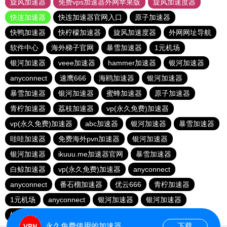
旋风加速器
免费vps加速器外网苹果版
旋风加速度器
快连加速器
快连加速器官网入口
原子加速器
快鸭加速器
快柠檬加速器
旋风加速度器
外网网址导航
软件中心
海外梯子官网
暴雪加速器
1元机场
银河加速器
veee加速器
hammer加速器
银河加速器
anyconnect
速鹰666
海鸥加速器
银河加速器
暴雪加速器
银河加速器
蜜蜂加速器
原子加速器
青柠加速器
荔枝加速器
vp(永久免费)加速器
vp(永久免费)加速器
abc加速器
银河加速器
暴雪加速器
哇哇加速器
免费海外pvn加速器
银河加速器
银河加速器
ikuuu.me加速器官网
暴雪加速器
白鲸加速器
vp(永久免费)加速器
anyconnect
anyconnect
番石榴加速器
优云666
青柠加速器
1元机场
anyconnect
银河加速器
银河加速器
银河加速器
纵云梯加速器
永久免费使用的加速器
下载