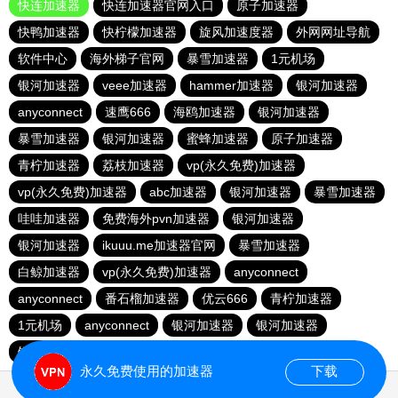
快连加速器
快连加速器官网入口
原子加速器
快鸭加速器
快柠檬加速器
旋风加速度器
外网网址导航
软件中心
海外梯子官网
暴雪加速器
1元机场
银河加速器
veee加速器
hammer加速器
银河加速器
anyconnect
速鹰666
海鸥加速器
银河加速器
暴雪加速器
银河加速器
蜜蜂加速器
原子加速器
青柠加速器
荔枝加速器
vp(永久免费)加速器
vp(永久免费)加速器
abc加速器
银河加速器
暴雪加速器
哇哇加速器
免费海外pvn加速器
银河加速器
银河加速器
ikuuu.me加速器官网
暴雪加速器
白鲸加速器
vp(永久免费)加速器
anyconnect
anyconnect
番石榴加速器
优云666
青柠加速器
1元机场
anyconnect
银河加速器
银河加速器
银河加速器
纵云梯加速器
永久免费使用的加速器
下载