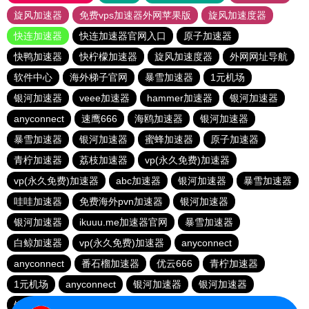
旋风加速器
免费vps加速器外网苹果版
旋风加速度器
快连加速器
快连加速器官网入口
原子加速器
快鸭加速器
快柠檬加速器
旋风加速度器
外网网址导航
软件中心
海外梯子官网
暴雪加速器
1元机场
银河加速器
veee加速器
hammer加速器
银河加速器
anyconnect
速鹰666
海鸥加速器
银河加速器
暴雪加速器
银河加速器
蜜蜂加速器
原子加速器
青柠加速器
荔枝加速器
vp(永久免费)加速器
vp(永久免费)加速器
abc加速器
银河加速器
暴雪加速器
哇哇加速器
免费海外pvn加速器
银河加速器
银河加速器
ikuuu.me加速器官网
暴雪加速器
白鲸加速器
vp(永久免费)加速器
anyconnect
anyconnect
番石榴加速器
优云666
青柠加速器
1元机场
anyconnect
银河加速器
银河加速器
银河加速器
纵云梯加速器