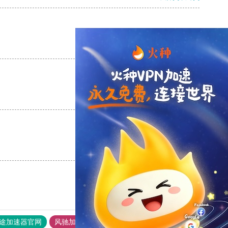
支持
[0]
反对
[0]
支持
[0]
反对
[0]
支持
[0]
反对
[0]
途加速器官网
风驰加速器
旋风加速器