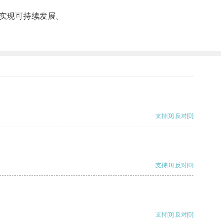
实现可持续发展。
支持
[0]
反对
[0]
支持
[0]
反对
[0]
支持
[0]
反对
[0]