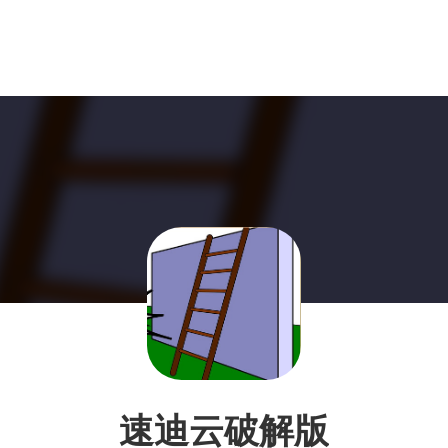
速迪云破解版