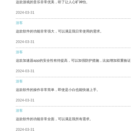
这款游戏的音乐非常优美，听了让人心旷神怡。
2024-03-31
游客
这款软件的功能非常强大，可以满足我日常使用的需求。
2024-03-31
游客
这款加速器app的安全性有待提高，可以加强防护措施，比如增加双重验证
2024-03-31
游客
这款软件的操作非常简单，即使是小白也能快速上手。
2024-03-31
游客
这款软件的功能非常全面，可以满足我所有需求。
2024-03-31