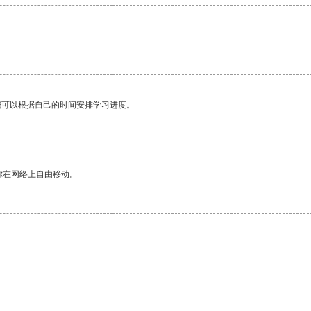
我可以根据自己的时间安排学习进度。
你在网络上自由移动。