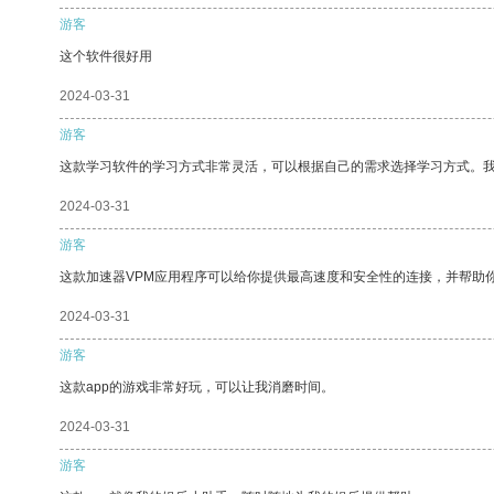
游客
这个软件很好用
2024-03-31
游客
这款学习软件的学习方式非常灵活，可以根据自己的需求选择学习方式。
2024-03-31
游客
这款加速器VPM应用程序可以给你提供最高速度和安全性的连接，并帮助
2024-03-31
游客
这款app的游戏非常好玩，可以让我消磨时间。
2024-03-31
游客