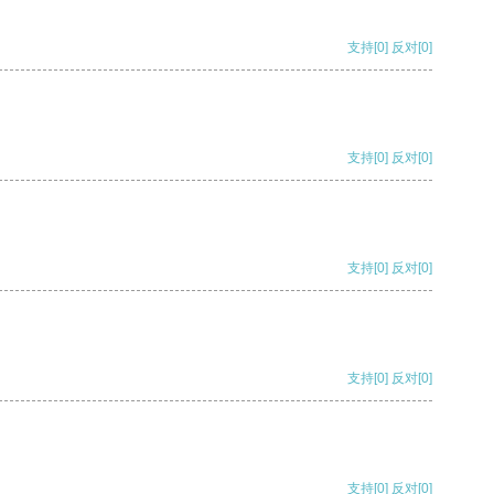
支持
[0]
反对
[0]
支持
[0]
反对
[0]
支持
[0]
反对
[0]
支持
[0]
反对
[0]
支持
[0]
反对
[0]