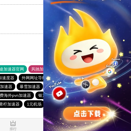
支持
[0]
反对
[0]
途加速器官网
风驰加速器
旋风加速器
加速度器
外网网址导航
软件中心
海外梯子官网
加速器
暴雪加速器
银河加速器
蜜蜂加速器
原子加速器
费海外pvn加速器
银河加速器
银河加速器
青柠加速器
1元机场
anyconnect
银河加速器
1.663594s
排行
推荐