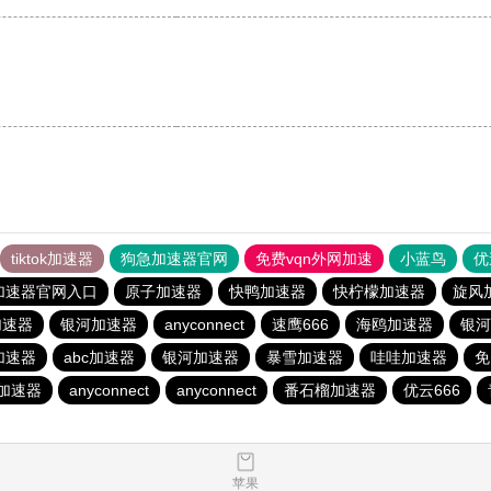
。
tiktok加速器
狗急加速器官网
免费vqn外网加速
小蓝鸟
优
加速器官网入口
原子加速器
快鸭加速器
快柠檬加速器
旋风
加速器
银河加速器
anyconnect
速鹰666
海鸥加速器
银河
加速器
abc加速器
银河加速器
暴雪加速器
哇哇加速器
免
)加速器
anyconnect
anyconnect
番石榴加速器
优云666
苹果